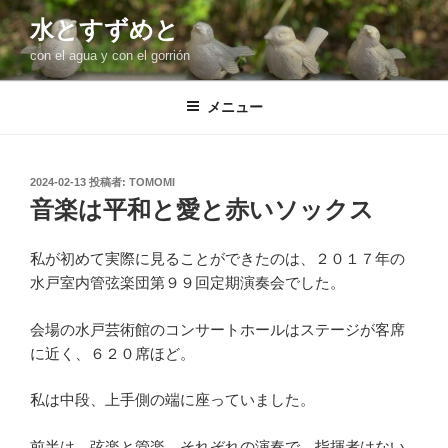
コ
水とすずめと
ン
con el agua y con el gorrión
テ
ン
ツ
メニュー
へ
ス
キ
投
2024-02-13
投稿者:
TOMOMI
稿
ッ
音楽は平和と愛と赤いソックス
日:
プ
私が初めて実際に見ることができたのは、２０１７年の
水戸室内管弦楽団第９９回定期演奏会でした。
会場の水戸芸術館のコンサートホールはステージが客席
に近く、６２０席ほど。
私は中段、上手側の端に座っていました。
前半は、弦楽と管楽、それぞれの演奏で、指揮者はない