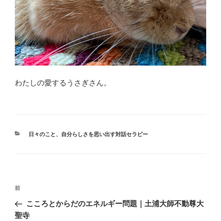
わたしの愛するうさぎさん。
カ
日々のこと
、
自分らしさを思い出す対話セラピー
テ
ゴ
リ
ー
投
前
前
稿
の
こころとからだのエネルギー問題｜土浦大師不動尊大
ナ
投
聖寺