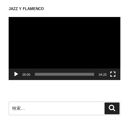
JAZZ Y FLAMENCO
動
画
プ
レ
ー
ヤ
ー
00:00
04:20
検
検
索
索: