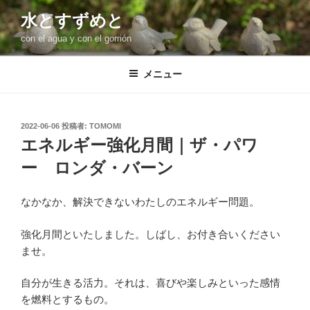
コ
水とすずめと
ン
con el agua y con el gorrión
テ
ン
ツ
メニュー
へ
ス
キ
投
2022-06-06
投稿者:
TOMOMI
稿
ッ
エネルギー強化月間｜ザ・パワ
日:
プ
ー ロンダ・バーン
なかなか、解決できないわたしのエネルギー問題。
強化月間といたしました。しばし、お付き合いください
ませ。
自分が生きる活力。それは、喜びや楽しみといった感情
を燃料とするもの。