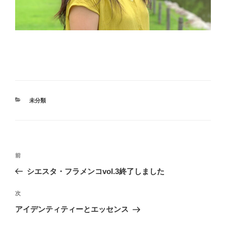
カ
未分類
テ
ゴ
リ
ー
投
前
前
稿
の
シエスタ・フラメンコvol.3終了しました
ナ
投
ビ
稿
次
次
ゲ
の
アイデンティティーとエッセンス
投
ー