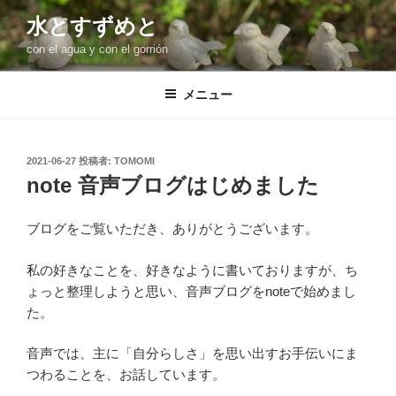
コ
水とすずめと
ン
con el agua y con el gorrión
テ
ン
ツ
メニュー
へ
ス
キ
投
2021-06-27
投稿者:
TOMOMI
稿
ッ
note 音声ブログはじめました
日:
プ
ブログをご覧いただき、ありがとうございます。
私の好きなことを、好きなように書いておりますが、ち
ょっと整理しようと思い、音声ブログをnoteで始めまし
た。
音声では、主に「自分らしさ」を思い出すお手伝いにま
つわることを、お話しています。