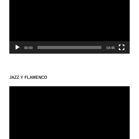
プ
レ
ー
ヤ
ー
00:00
03:45
JAZZ Y FLAMENCO
動
画
プ
レ
ー
ヤ
ー