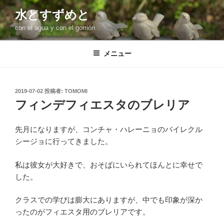
コ
水とすずめと
ン
con el agua y con el gorrión
テ
ン
ツ
メニュー
へ
ス
キ
投
2019-07-02
投稿者:
TOMOMI
稿
ッ
フィンデフィエスタのブレリア
日:
プ
先月になりますが、コンチャ・ハレーニョのバイレクル
シージョに行ってきました。
私は彼女が大好きで、おそばにいられてほんとに幸せで
した。
クラスでの学びは膨大にありますが、中でも印象が深か
ったのがフィエスタ用のブレリアです。