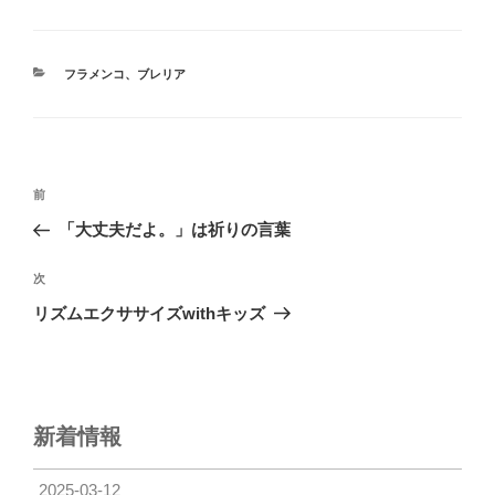
カ
フラメンコ
、
ブレリア
テ
ゴ
リ
ー
投
前
前
稿
の
「大丈夫だよ。」は祈りの言葉
ナ
投
ビ
稿
次
次
ゲ
の
リズムエクササイズwithキッズ
投
ー
稿
シ
ョ
ン
新着情報
2025-03-12