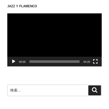
JAZZ Y FLAMENCO
動
画
プ
レ
ー
ヤ
ー
00:00
04:20
検
検
索
索: