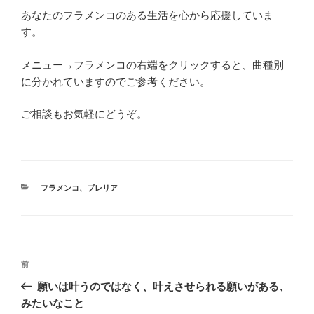
あなたのフラメンコのある生活を心から応援していま
す。
メニュー→フラメンコの右端をクリックすると、曲種別
に分かれていますのでご参考ください。
ご相談もお気軽にどうぞ。
カ
フラメンコ
、
ブレリア
テ
ゴ
リ
ー
投
前
前
稿
の
願いは叶うのではなく、叶えさせられる願いがある、
ナ
投
みたいなこと