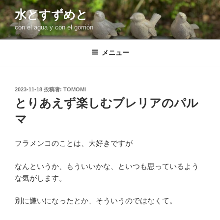
コ
水とすずめと
ン
con el agua y con el gorrión
テ
ン
ツ
メニュー
へ
ス
キ
投
2023-11-18
投稿者:
TOMOMI
稿
ッ
とりあえず楽しむブレリアのパル
日:
プ
マ
フラメンコのことは、大好きですが
なんというか、もういいかな、といつも思っているよう
な気がします。
別に嫌いになったとか、そういうのではなくて。