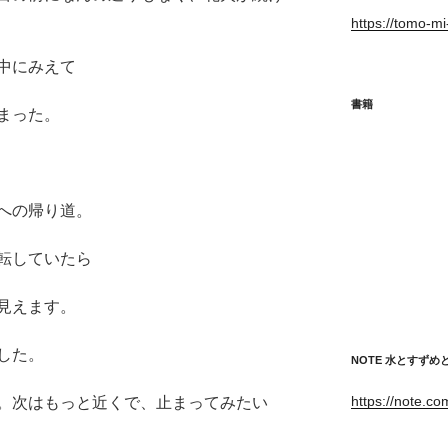
https://tomo-m
中にみえて
書籍
まった。
への帰り道。
転していたら
見えます。
した。
NOTE 水とすず
https://note.c
。次はもっと近くで、止まってみたい