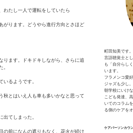
、わたし一人で運転をしていたら
あがります。どうやら進行方向とさほど
町田知美です
言語聴覚士と
なります。ドキドキしながら、さらに追
も「自分らし
た。
います。
フラメンコ愛
ているようです。
ジャズも少し
朝学校にいけ
う秋とはいえ人も車も多いかなと思って
こども発達、
いてのコラムを
る側のケアを
に出てしまった。
ケアパーソンカウ
目の前になんの遮りもなく、花火が続け