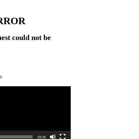
O
03:45