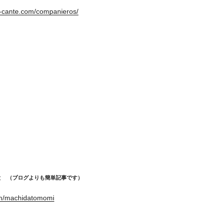
i-cante.com/companieros/
めと （ブログよりも簡単記事です）
om/machidatomomi