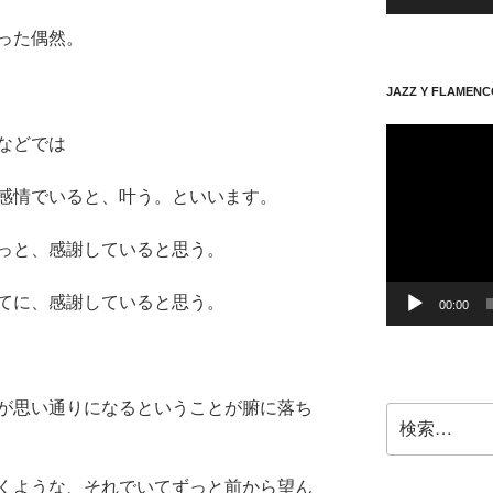
った偶然。
JAZZ Y FLAMENC
動
などでは
画
プ
感情でいると、叶う。といいます。
レ
ー
っと、感謝していると思う。
ヤ
ー
てに、感謝していると思う。
00:00
が思い通りになるということが腑に落ち
検
索:
くような、それでいてずっと前から望ん