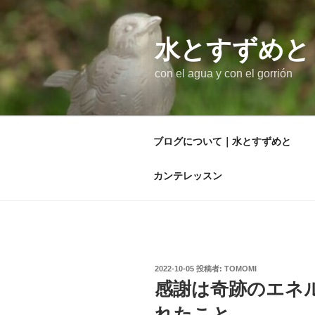
コ
ン
テ
水とすずめと
ン
con el agua y con el gorrión
ツ
へ
ス
キ
ブログについて｜水とすずめと
ッ
プ
カンテレッスン
投
2022-10-05
投稿者:
TOMOMI
稿
感謝は奇跡のエネ
日:
れたこと