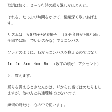
歌詞は短く、２～３行詩の繰り返しがほとんど。
それを、たっぷり時間をかけて、情緒深く歌いあげま
す。
リズムは 7/８拍子+5/８拍子 （８分音符が7個と5個。
全部で12個 でいいのかな）で１コンパス
ソレアのように、12からコンパスを数えるのではなく
1● 2● 3●● 4●● 5● （数字の頭が アクセント）
と、数えます。
踊りを覚えるときなんかは、12からに当てはめたりもし
ますが、他の方と共通理解ではないので、
練習の時だけ、心の中で使います。