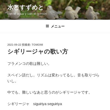
コ
水とすずめと
ン
con el agua y con el gorrión
テ
ン
ツ
メニュー
へ
ス
キ
投
2021-09-22
投稿者:
TOMOMI
稿
ッ
シギリージャの歌い方
日:
プ
フラメンコの歌は難しい。
スペイン語だし。リズムは変わってるし。音も取りづら
いし。
中でも、難しいなあと思うのがシギリージャです。
シギリージャ siguiriya seguiriya