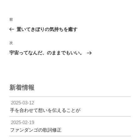
リ
ー
投
前
前
稿
の
置いてきぼりの気持ちを癒す
ナ
投
ビ
稿
次
次
ゲ
の
宇宙ってなんだ、のままでもいい。
投
ー
稿
シ
ョ
ン
新着情報
2025-03-12
手を合わせて想いを伝えることが
2025-02-19
ファンダンゴの歌詞修正