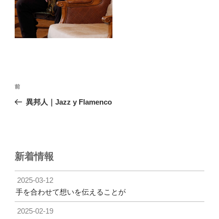
投
前
前
稿
の
異邦人｜Jazz y Flamenco
ナ
投
ビ
稿
ゲ
ー
新着情報
シ
ョ
2025-03-12
ン
手を合わせて想いを伝えることが
2025-02-19