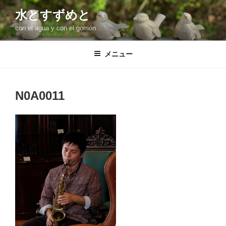
コ
水とすずめと
ン
con el agua y con el gorrión
テ
ン
ツ
メニュー
へ
ス
キ
N0A0011
ッ
プ