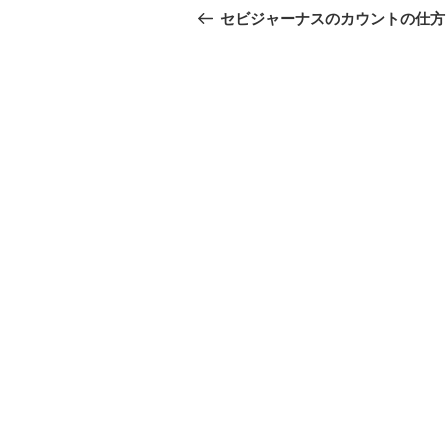
稿
の
セビジャーナスのカウントの仕方
投
ナ
稿
ビ
ゲ
ー
シ
ョ
ン