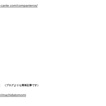
i-cante.com/companieros/
めと （ブログよりも簡単記事です）
om/machidatomomi