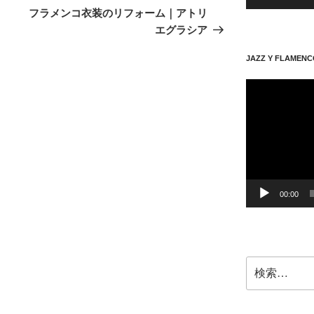
の
フラメンコ衣装のリフォーム｜アトリ
投
エグラシア
稿
JAZZ Y FLAMENC
動
画
プ
レ
ー
ヤ
ー
00:00
検
索: