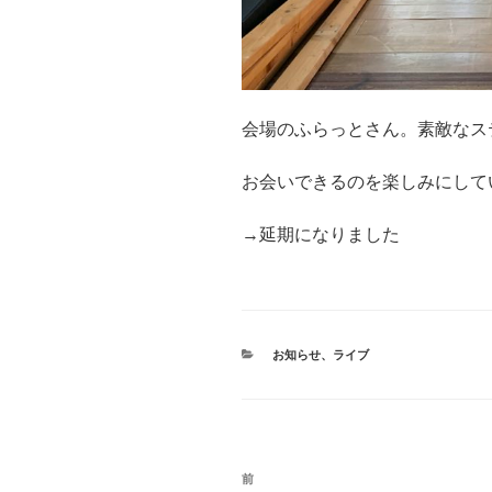
会場のふらっとさん。素敵なス
お会いできるのを楽しみにして
→延期になりました
カ
お知らせ
、
ライブ
テ
ゴ
リ
ー
投
前
前