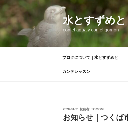
コ
ン
テ
水とすずめと
ン
con el agua y con el gorrión
ツ
へ
ス
キ
ブログについて｜水とすずめと
ッ
プ
カンテレッスン
投
2020-01-31
投稿者:
TOMOMI
稿
お知らせ｜つくば
日: