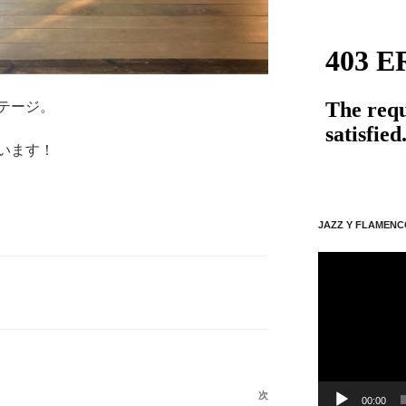
テージ。
います！
JAZZ Y FLAMENC
動
画
プ
レ
ー
ヤ
ー
次
次
00:00