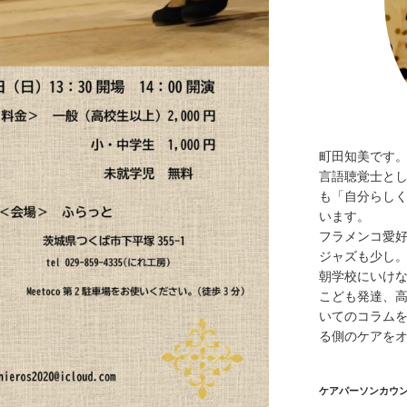
町田知美です
言語聴覚士と
も「自分らし
います。
フラメンコ愛
ジャズも少し
朝学校にいけ
こども発達、
いてのコラムを
る側のケアを
ケアパーソンカウ