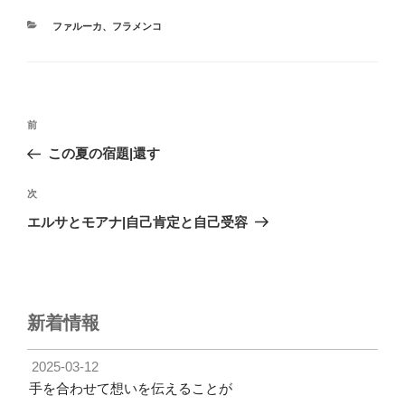
カ
ファルーカ
、
フラメンコ
テ
ゴ
リ
ー
投
前
前
稿
の
この夏の宿題|還す
ナ
投
ビ
稿
次
次
ゲ
の
エルサとモアナ|自己肯定と自己受容
投
ー
稿
シ
ョ
ン
新着情報
2025-03-12
手を合わせて想いを伝えることが