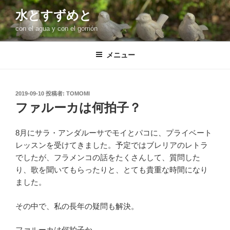
コ
水とすずめと
ン
con el agua y con el gorrión
テ
ン
ツ
メニュー
へ
ス
キ
投
2019-09-10
投稿者:
TOMOMI
稿
ッ
ファルーカは何拍子？
日:
プ
8月にサラ・アンダルーサでモイとパコに、プライベート
レッスンを受けてきました。予定ではブレリアのレトラ
でしたが、フラメンコの話をたくさんして、質問した
り、歌を聞いてもらったりと、とても貴重な時間になり
ました。
その中で、私の長年の疑問も解決。
ファルーカは何拍子か。