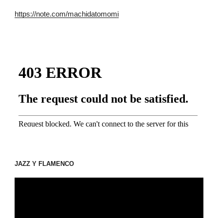
https://note.com/machidatomomi
JAZZ Y FLAMENCO
動
画
プ
レ