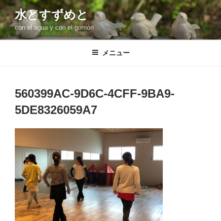
コ
水とすずめと
ン
con el agua y con el gorrión
テ
ン
ツ
メニュー
へ
ス
キ
560399AC-9D6C-4CFF-9BA9-
ッ
5DE8326059A7
プ