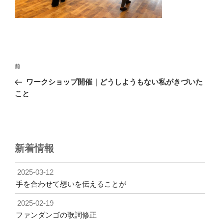
投
前
前
稿
の
ワークショップ開催｜どうしようもない私がきづいた
ナ
投
こと
ビ
稿
ゲ
ー
シ
新着情報
ョ
ン
2025-03-12
手を合わせて想いを伝えることが
2025-02-19
ファンダンゴの歌詞修正