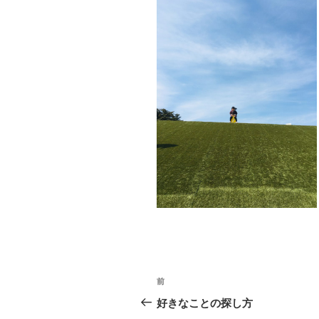
投
前
前
稿
の
好きなことの探し方
投