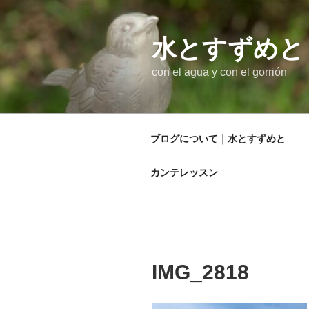
コ
ン
テ
水とすずめと
ン
con el agua y con el gorrión
ツ
へ
ス
キ
ブログについて｜水とすずめと
ッ
プ
カンテレッスン
IMG_2818