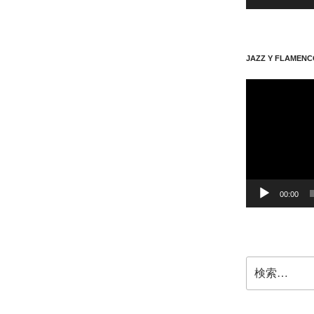
JAZZ Y FLAMENC
動
画
プ
レ
ー
ヤ
ー
00:00
検
索: