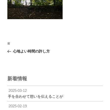
投
前
前
稿
の
心地よい時間の許し方
ナ
投
ビ
稿
ゲ
ー
新着情報
シ
ョ
2025-03-12
ン
手を合わせて想いを伝えることが
2025-02-19