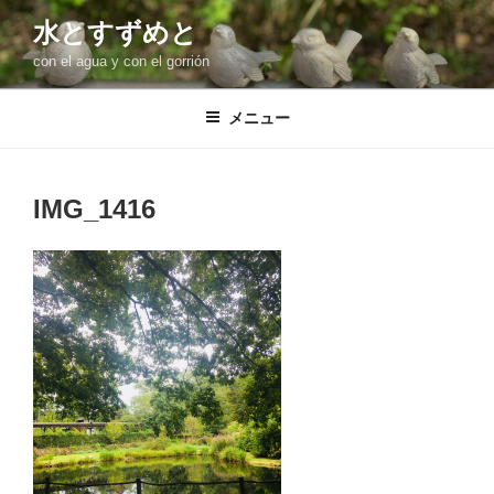
コ
水とすずめと
ン
con el agua y con el gorrión
テ
ン
ツ
メニュー
へ
ス
キ
IMG_1416
ッ
プ