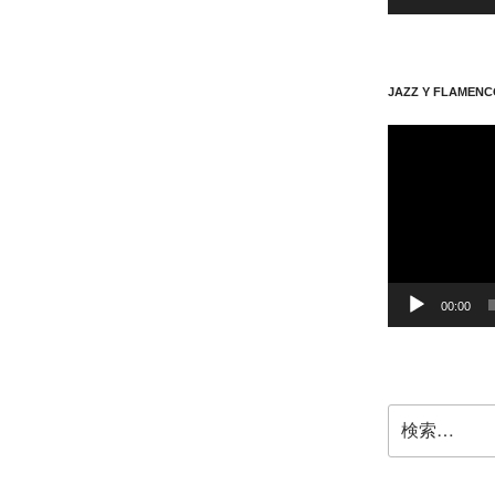
JAZZ Y FLAMENC
動
画
プ
レ
ー
ヤ
ー
00:00
検
索: