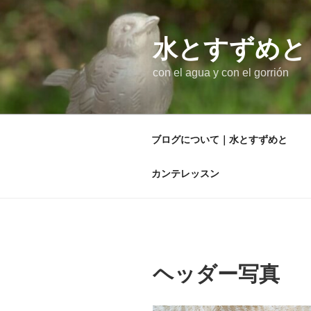
コ
ン
テ
水とすずめと
ン
con el agua y con el gorrión
ツ
へ
ス
キ
ブログについて｜水とすずめと
ッ
プ
カンテレッスン
ヘッダー写真