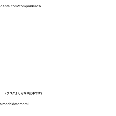
i-cante.com/companieros/
めと （ブログよりも簡単記事です）
om/machidatomomi