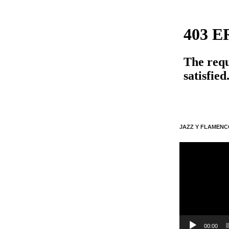
JAZZ Y FLAMENC
動
画
プ
レ
ー
ヤ
ー
00:00