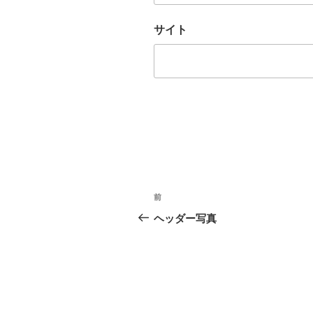
サイト
投
前
前
稿
の
ヘッダー写真
投
ナ
稿
ビ
ゲ