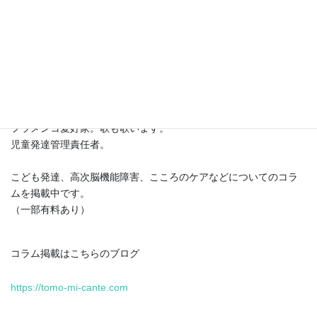
町田知美です。
言語聴覚士の経験を活かし、いつでもどこでも「自分らしく生き
る」ことを応援する活動をしています。
フラメンコ愛好家。歌も歌います。
児童発達管理責任者。
こども発達、高次脳機能障害、こころのケアなどについてのコラ
ムを掲載中です。
（一部有料あり）
コラム掲載はこちらのブログ
https://tomo-mi-cante.com